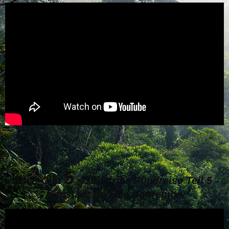
5
Video-Clip
-
Südafrika Rundreise Teil 5 -
Kapstadt und die Kapregion