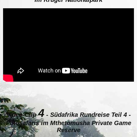
4
Video-Clip
-
Südafrika Rundreise Teil 4 -
Fotosafaris im Mthetomusha Private Game
Reserve