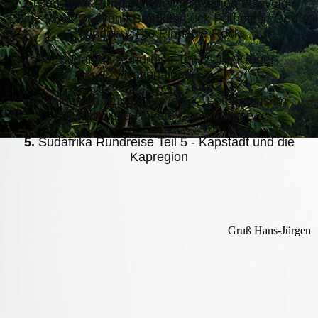
2.
Südafrika Rundreise Teil 2 - Region Lowveld /
Blyde River Canyon / Bourkes Luck Potholes / God´s
Window / The Pinnacle Rock
3.
Südafrika Rundreise Teil 3 - Im Krüger
Nationalpark
4.
Südafrika Rundreise Teil 4 - Fotosafaris im
Mthetomusha Private Game Reserve
5.
Südafrika Rundreise Teil 5 - Kapstadt und die
Kapregion
Gruß Hans-Jürgen