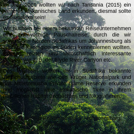
Im Jahr 2016 wollten wir nach Tansania (2015) ein
weiteres afrikanisches Land erkunden, diesmal sollte
es Südafrika sein!
Wir buchten bei einem bekannten Reiseunternehmen
eine zweiwöchige Pauschalreise, durch die wir
sowohl den Norden Südafrikas um Johannesburg als
auch die Kapregion im Süden kennenlernen wollten.
Ebenso reizten uns landschaftlich interessante
Gebiete wie z. B. der Blyde River Canyon etc.
Des Weiteren wollten wir in Südafrika bekannte
Tierschutzgebiete wie den Krüger Nationalpark und
das Mthetomusha Private Game Reserve erkunden
und möglichst viele afrikanische Tiere in ihrem
natürlichen Habitat beobachten und fotografieren.
1.
Südafrika Rundreise Teil 1 - Johannesburg,
Soweto und Pretoria