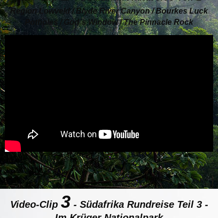
Region Lowveld / Blyde River Canyon / Bourkes Luck
Potholes / God´s Window / The Pinnacle Rock
3
Video-Clip
- Südafrika Rundreise Teil 3 -
Im Krüger Nationalpark