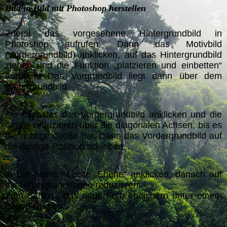
Bild in Bild mit Photoshop herstellen
Zuerst das vorgesehene Hintergrundbild in
Photoshop aufrufen. Dann das Motivbild
(Vordergrundbild) anklicken, auf das Hintergrundbild
ziehen und die Funktion „platzieren und einbetten“
aufrufen! Das Vorgrundbild liegt dann über dem
Hintergrundbild.
Als nächstes das Vordergrundbild anklicken und die
Größe reduzieren über die diagonalen Achsen, bis es
die richtige Größe hat. Dann das Vordergrundbild auf
die richtige Position schieben.
In der oberen Leiste „Ebene“ anklicken, danach auf
die Hintergrundebene reduzieren.
Zum Schluss das neue Foto speichern unter einem
neuen Namen.